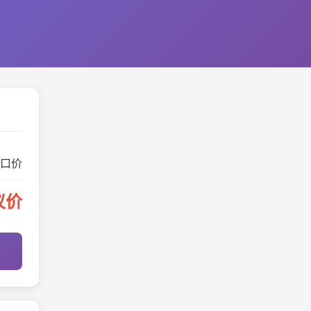
口价
议价